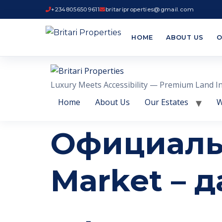
+2348056509611
britariproperties@gmail.com
HOME
ABOUT US
O
Luxury Meets Accessibility — Premium Land I
Home
About Us
Our Estates
W
Официаль
Market – 