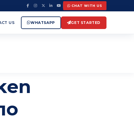
CHAT WITH US
WHATSAPP
GET STARTED
ACT US
ken
ло