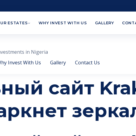
UR ESTATES
WHY INVEST WITH US
GALLERY
CONT
nvestments in Nigeria
hy Invest With Us
Gallery
Contact Us
ный сайт Kra
даркнет зерка