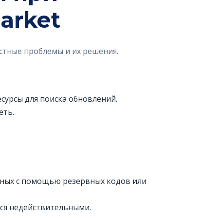
arket
стные проблемы и их решения.
сурсы для поиска обновлений.
еть.
анных с помощью резервных кодов или
ться недействительными.