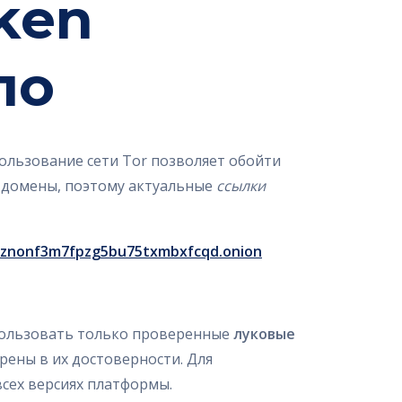
ken
ло
льзование сети Tor позволяет обойти
и домены, поэтому актуальные
ссылки
znonf3m7fpzg5bu75txmbxfcqd.onion
пользовать только проверенные
луковые
рены в их достоверности. Для
сех версиях платформы.