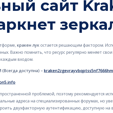
ный сайт Kra
даркнет зерка
атформе,
кракен лук
остается решающим фактором. Испо
нных. Важно помнить, что ресурс регулярно меняет сво
 каждым входом.
 (Всегда доступна) –
kraken2zgevrayvbqptss5nf7666hm
lon5.info
спространенной проблемой, поэтому рекомендуется ис
альные адреса на специализированных форумах, но уве
роить двухфакторную аутентификацию, доступную на в