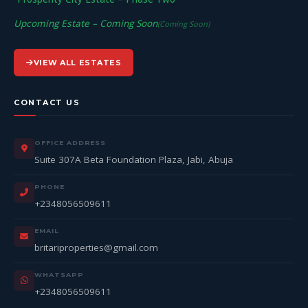
Upcoming Estate – Coming Soon
(Coming Soon)
VIEW ALL ESTATES
CONTACT US
OFFICE ADDRESS
Suite 307A Beta Foundation Plaza, Jabi, Abuja
PHONE
+2348056509611
EMAIL
britariproperties@gmail.com
WHATSAPP
+2348056509611