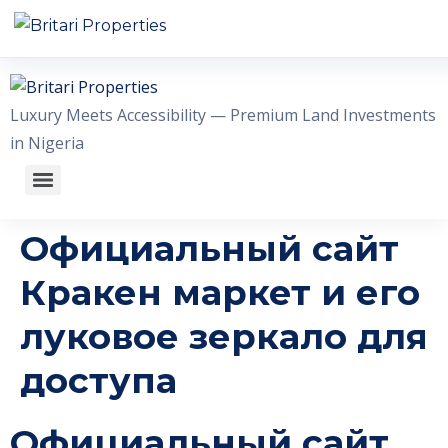
HOME
Luxury Meets Accessibility — Premium Land Investments
ABOUT US
in Nigeria
OUR ESTATES
WHY INVEST WITH US
Официальный сайт
GALLERY
Кракен маркет и его
луковое зеркало для
CONTACT US
доступа
+2348056509611
WhatsA
Официальный сайт