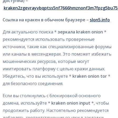
доступна) –
kraken2zgevrayvbqptss5nf7666hmznonf3m7fpzg5bu75
Ссылка на кракен в обычном браузере –
slon5.info
Для актуального поиска *
зеркала kraken onion
*
рекомендуется использовать проверенные
источники, такие как специализированные форумы
или каналы в мессенджерах. Это поможет избежать
мошеннических ресурсов, которые могут
имитировать платформу с целью кражи данных.
Убедитесь, что вы используете *
kraken onion tor
*
для безопасного соединения.
Если вы столкнулись с блокировкой основного
домена, используйте *
kraken onion input
*, чтобы
продолжить работу. Настоятельно рекомендуется
добавлять соответствующие ссылки в закладки