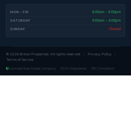
8:00am – 6:00pm
MON – FRI
9:00am – 4:00pm
SATURDAY
Closed
SUNDAY
© 2026 Britari Properties. All rights reserved.
|
Privacy Policy
|
Terms of Service
Licensed Real Estate Company · RCAC Registered · SEC Compliant