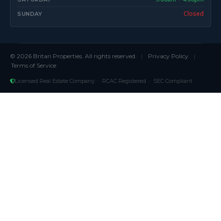
Closed
SUNDAY
© 2026 Britari Properties. All rights reserved.
|
Privacy Policy
|
Terms of Service
Licensed Real Estate Company · RCAC Registered · SEC Compliant