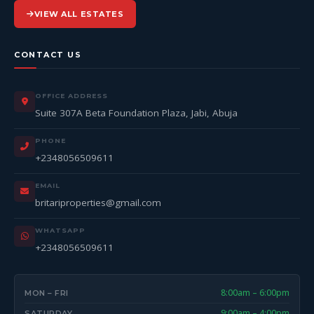
VIEW ALL ESTATES
CONTACT US
OFFICE ADDRESS
Suite 307A Beta Foundation Plaza, Jabi, Abuja
PHONE
+2348056509611
EMAIL
britariproperties@gmail.com
WHATSAPP
+2348056509611
8:00am – 6:00pm
MON – FRI
9:00am – 4:00pm
SATURDAY