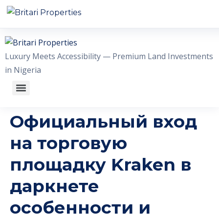
HOME
Luxury Meets Accessibility — Premium Land Investments
ABOUT US
in Nigeria
OUR ESTATES
WHY INVEST WITH US
Официальный вход
GALLERY
на торговую
площадку Kraken в
CONTACT US
даркнете
+2348056509611
WhatsA
особенности и