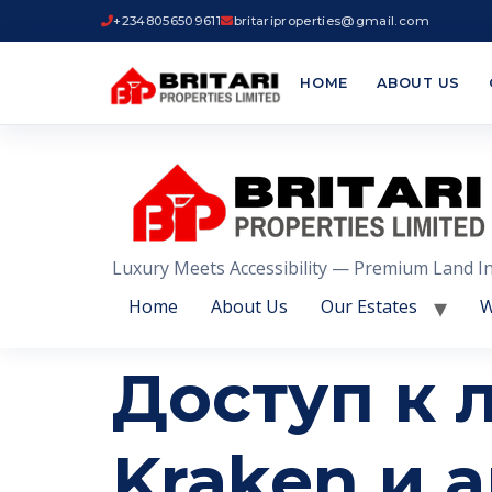
+2348056509611
britariproperties@gmail.com
HOME
ABOUT US
Luxury Meets Accessibility — Premium Land I
Home
About Us
Our Estates
W
Доступ к 
Kraken и 