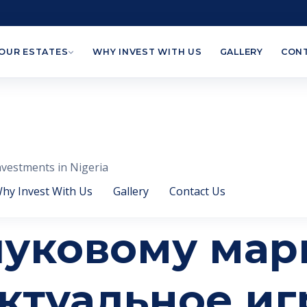
OUR ESTATES
WHY INVEST WITH US
GALLERY
CONT
nvestments in Nigeria
hy Invest With Us
Gallery
Contact Us
луковому мар
актуальное и