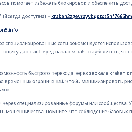
есов помогает избежать блокировок и обеспечить досту
 (Всегда доступна) –
kraken2zgevrayvbqptss5nf7666hm
lon5.info
рез специализированные сети рекомендуется использо
ащиту данных. Перед началом работы убедитесь, что 
возможность быстрого перехода через
зеркала kraken o
чае временных ограничений. Чтобы минимизировать ри
ылок.
 через специализированные форумы или сообщества. У
ть мошенничества. Помните, что соблюдение базовых п