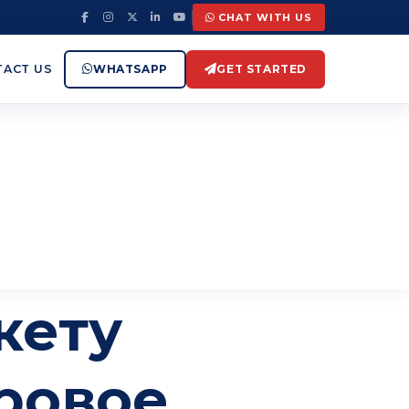
CHAT WITH US
WHATSAPP
GET STARTED
ACT US
кету
гровое