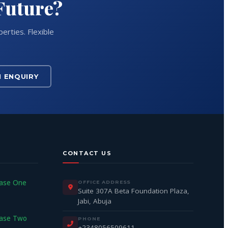
 Future?
erties. Flexible
N ENQUIRY
CONTACT US
hase One
OFFICE ADDRESS
Suite 307A Beta Foundation Plaza,
Jabi, Abuja
hase Two
PHONE
+2348056509611