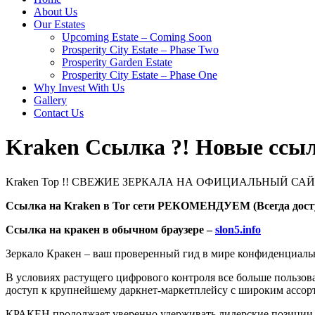
About Us
Our Estates
Upcoming Estate – Coming Soon
Prosperity City Estate – Phase Two
Prosperity Garden Estate
Prosperity City Estate – Phase One
Why Invest With Us
Gallery
Contact Us
Kraken Ссылка ?! Новые ссыл
Kraken Тор !! СВЕЖИЕ ЗЕРКАЛА НА ОФИЦИАЛЬНЫЙ САЙ
Ссылка на Kraken в Tor сети РЕКОМЕНДУЕМ (Всегда дост
Ссылка на кракен в обычном браузере –
slon5.info
Зеркало Кракен – ваш проверенный гид в мире конфиденциаль
В условиях растущего цифрового контроля все больше пользов
доступ к крупнейшему даркнет-маркетплейсу с широким ассор
КРАКЕН продолжает уверенно удерживать лидерские позиции, 