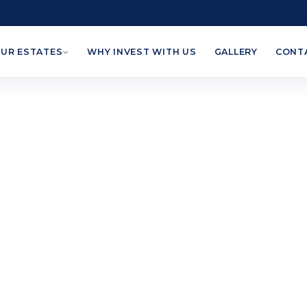
UR ESTATES
WHY INVEST WITH US
GALLERY
CONT