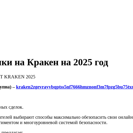
ки на Кракен на 2025 год
Т KRAKEN 2025
упна) –
kraken2zgevrayvbqptss5nf7666hmznonf3m7fpzg5bu75tx
ных сделок.
ателей выбирают способы максимально обезопасить свои онлайн
тиментом и многоуровневой системой безопасности.
предлагая: