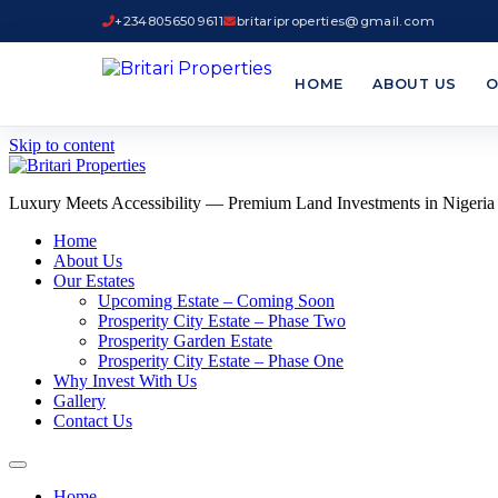
+2348056509611
britariproperties@gmail.com
HOME
ABOUT US
O
Skip to content
Luxury Meets Accessibility — Premium Land Investments in Nigeria
Home
About Us
Our Estates
Upcoming Estate – Coming Soon
Prosperity City Estate – Phase Two
Prosperity Garden Estate
Prosperity City Estate – Phase One
Why Invest With Us
Gallery
Contact Us
Home